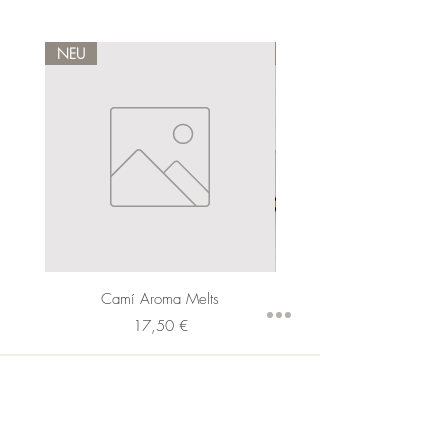
NEU
NEU
Camí Aroma Melts
Preis
17,50 €