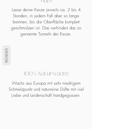
Tipps
Zugabe von Wasser in eine
handelsübliche Duftlampe (elektrisch
Lasse deine Kerze jeweils ca. 2 bis 4
oder mit Teelicht).
Stunden, in jedem Fall aber so lange
brennen, bis die Oberfläche komplett
Durch die Wärme des Teelichts
geschmolzen ist. Das verhindert das so
verflüssigt sich der Duftwachs und gibt
genannte Tunneln der Kerze.
den Duft frei.
Nach Erlöschen des Teelichts wird
der Wachs wieder hart.
REVIEWS
Wenn der Duft verdampft ist, können
sie den erhärteten Wachs einfach mit
einem Löffel aus der Schale hebeln
100% Naturwachs
und entsorgen.
Der Wachs ist biologisch abbaubar.
Wachs aus Europa mit sehr niedrigem
Schmelzpunkt und naturreine Düfte mit viel
Hinweise
Liebe und Leidenschaft handgegossen.
* Es ist keine Zugabe von Wasser
nötig!
* Nicht in Reichweite von Haustieren
und Kindern brennen lassen
* Duftlampen niemals unbeaufsichtigt,