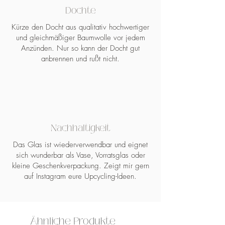
in Zugluft oder in der Nähe von
Dochte
Vorhängen brennen lassen
* Bitte lassen Sie den Dufwachs und
Kürze den Docht aus qualitativ hochwertiger
die Duftlampe nach dem
und gleichmäßiger Baumwolle vor jedem
Brennvorgang eines Teelichtes/der
Anzünden. Nur so kann der Docht gut
Lampe erkalten
anbrennen und rußt nicht.
* Keine harten und spitzen
Gegenstände zum herauslösen des
Duftwachses benutzen
Nachhaltigkeit
Das Glas ist wiederverwendbar und eignet
sich wunderbar als Vase, Vorratsglas oder
kleine Geschenkverpackung. Zeigt mir gern
auf Instagram eure Upcycling-Ideen.
Ähnliche Produkte