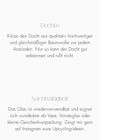
und Kindern brennen lassen
* Duftlampen niemals unbeaufsichtigt,
in Zugluft oder in der Nähe von
Dochte
Vorhängen brennen lassen
* Bitte lassen Sie den Dufwachs und
Kürze den Docht aus qualitativ hochwertiger
die Duftlampe nach dem
und gleichmäßiger Baumwolle vor jedem
Brennvorgang eines Teelichtes/der
Anzünden. Nur so kann der Docht gut
Lampe erkalten
anbrennen und rußt nicht.
* Keine harten und spitzen
Gegenstände zum herauslösen des
Duftwachses benutzen
Nachhaltigkeit
Das Glas ist wiederverwendbar und eignet
sich wunderbar als Vase, Vorratsglas oder
kleine Geschenkverpackung. Zeigt mir gern
auf Instagram eure Upcycling-Ideen.