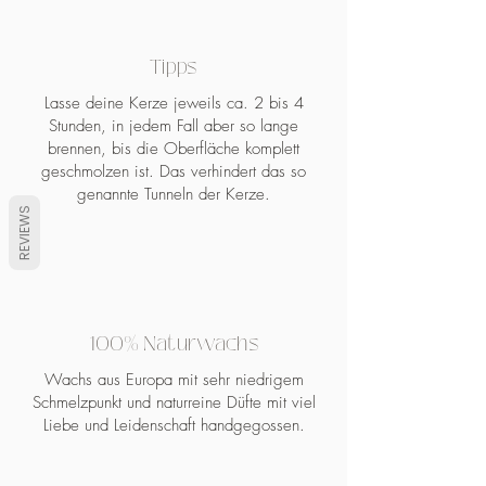
ANWENDUNG:
Legen Sie ein Stück Duftwachs ohne
Tipps
Zugabe von Wasser in eine
handelsübliche Duftlampe (elektrisch
Lasse deine Kerze jeweils ca. 2 bis 4
oder mit Teelicht).
Stunden, in jedem Fall aber so lange
brennen, bis die Oberfläche komplett
Durch die Wärme des Teelichts
geschmolzen ist. Das verhindert das so
verflüssigt sich der Duftwachs und gibt
genannte Tunneln der Kerze.
den Duft frei.
REVIEWS
Nach Erlöschen des Teelichts wird
der Wachs wieder hart.
Wenn der Duft verdampft ist, können
sie den erhärteten Wachs einfach mit
einem Löffel aus der Schale hebeln
100% Naturwachs
und entsorgen.
Der Wachs ist biologisch abbaubar.
Wachs aus Europa mit sehr niedrigem
Schmelzpunkt und naturreine Düfte mit viel
Hinweise
Liebe und Leidenschaft handgegossen.
* Es ist keine Zugabe von Wasser
nötig!
* Nicht in Reichweite von Haustieren