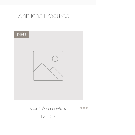
Ähnliche Produkte
NEU
NEU
Camí Aroma Melts
Preis
17,50 €