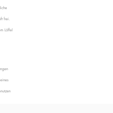
liche
t frei.
m Löffel
ängen
 eines
enutzen