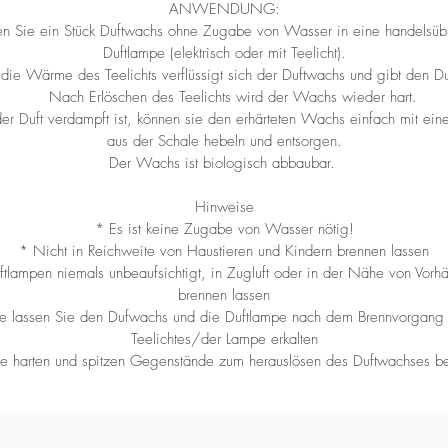
ANWENDUNG:
n Sie ein Stück Duftwachs ohne Zugabe von Wasser in eine handelsüb
Duftlampe (elektrisch oder mit Teelicht).
die Wärme des Teelichts verflüssigt sich der Duftwachs und gibt den Duf
Nach Erlöschen des Teelichts wird der Wachs wieder hart.
r Duft verdampft ist, können sie den erhärteten Wachs einfach mit eine
aus der Schale hebeln und entsorgen.
Der Wachs ist biologisch abbaubar.
Hinweise
* Es ist keine Zugabe von Wasser nötig!
* Nicht in Reichweite von Haustieren und Kindern brennen lassen
ftlampen niemals unbeaufsichtigt, in Zugluft oder in der Nähe von Vorh
brennen lassen
te lassen Sie den Dufwachs und die Duftlampe nach dem Brennvorgang
Teelichtes/der Lampe erkalten
e harten und spitzen Gegenstände zum herauslösen des Duftwachses b