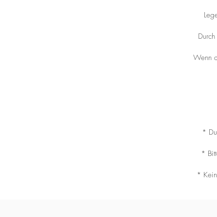
Lege
Durch 
Wenn de
* Du
* Bit
* Kein