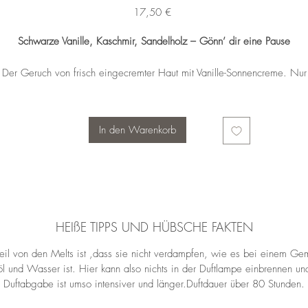
Preis
17,50 €
Schwarze Vanille, Kaschmir, Sandelholz – Gönn’ dir eine Pause
Der Geruch von frisch eingecremter Haut mit Vanille-Sonnencreme. Nur
etwas weniger süß und sehr edel.
In den Warenkorb
HEIßE TIPPS UND HÜBSCHE FAKTEN
eil von den Melts ist ,dass sie nicht verdampfen, wie es bei einem Ge
öl und Wasser ist. Hier kann also nichts in der Duftlampe einbrennen un
Duftabgabe ist umso intensiver und länger.Duftdauer über 80 Stunden.