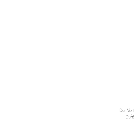
Der Vort
Duft