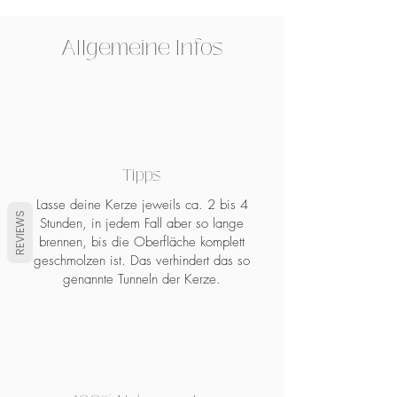
GEHEIMNISHÜTERIN |
Inhalt: 180-200 ml
SEELENVERWANDTE
Allgemeine Infos
DER DUFT IST VON DER KERZE
"FIKA":
Schwarze Vanille, Kaschmir,
Sandelholz – Gönn’ dir eine Pause
Tipps
Der Geruch von frisch eingecremter
Lasse deine Kerze jeweils ca. 2 bis 4
Haut mit Vanille-Sonnencreme. Nur
REVIEWS
Stunden, in jedem Fall aber so lange
etwas weniger süß und sehr edel.
brennen, bis die Oberfläche komplett
geschmolzen ist. Das verhindert das so
genannte Tunneln der Kerze.