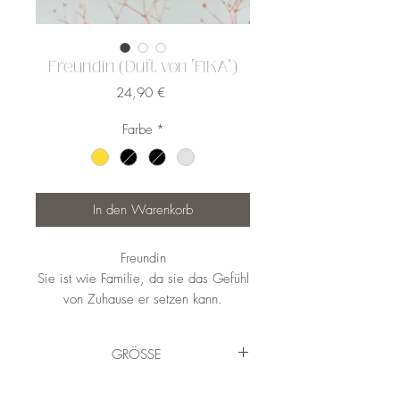
Freundin (Duft von "FIKA")
Preis
24,90 €
Farbe
*
In den Warenkorb
Freundin
Sie ist wie Familie, da sie das Gefühl
von Zuhause er­ setzen kann.
Wichtige Person, bei der man so sein
darf wie man ist. Das Leben ist
GRÖSSE
einfach besser, weil es sie gibt.
KRISENMANAGERIN |
Brenndauer: 35-45 Std