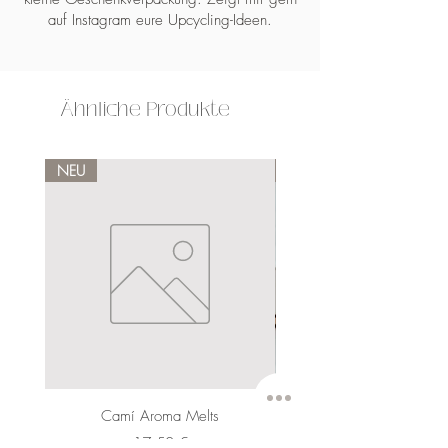
auf Instagram eure Upcycling-Ideen.
Ähnliche Produkte
NEU
NEU
Camí Aroma Melts
Preis
17,50 €