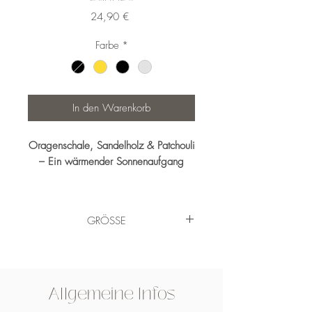
Preis
24,90 €
Farbe
*
In den Warenkorb
Oragenschale, Sandelholz & Patchouli
– Ein wärmender Sonnenaufgang
Orangen schälen mit der extra Portion
Entspannung.
GRÖSSE
Brenndauer: 35-45 Std
Inhalt: 180-200 ml
Allgemeine Infos