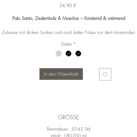
Preis
24,90 €
Palo Santo, Zedernholz & Moschus – Knisternd & wärmend
Zuhause mit dicken Socken und noch kalter Nase vor dem knisternden
Kamin. Wer erinnert sich genauso gerne daran wie ich?
Farbe
*
In den Warenkorb
GRÖSSE
Brenndauer: 35-45 Std
Inhalt: 180-200 ml