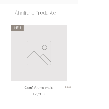
Ähnliche Produkte
NEU
NEU
Camí Aroma Melts
Preis
17,50 €