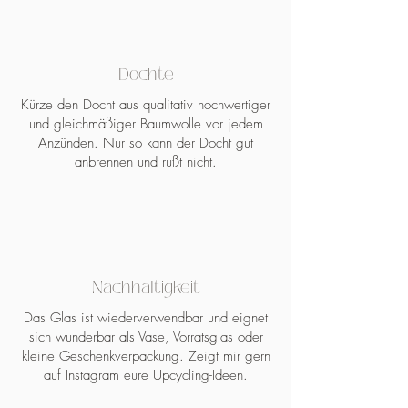
und Kindern brennen lassen
* Duftlampen niemals unbeaufsichtigt,
in Zugluft oder in der Nähe von
Dochte
Vorhängen brennen lassen
* Bitte lassen Sie den Dufwachs und
Kürze den Docht aus qualitativ hochwertiger
die Duftlampe nach dem
und gleichmäßiger Baumwolle vor jedem
Brennvorgang eines Teelichtes/der
Anzünden. Nur so kann der Docht gut
Lampe erkalten
anbrennen und rußt nicht.
* Keine harten und spitzen
Gegenstände zum herauslösen des
Duftwachses benutzen
Nachhaltigkeit
Das Glas ist wiederverwendbar und eignet
sich wunderbar als Vase, Vorratsglas oder
kleine Geschenkverpackung. Zeigt mir gern
auf Instagram eure Upcycling-Ideen.