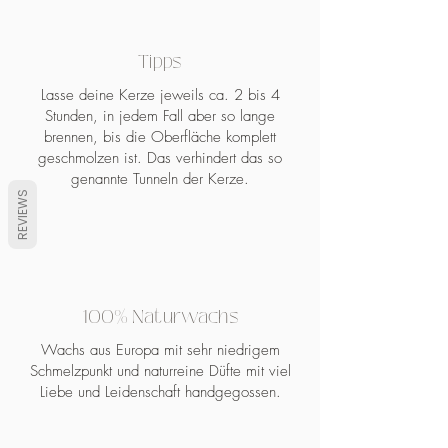
Sandelholz – Gönn’ dir eine Pause
ANWENDUNG:
Legen Sie ein Stück Duftwachs ohne
Der Geruch von frisch eingecremter
Tipps
Zugabe von Wasser in eine
Haut mit Vanille-Sonnencreme. Nur
handelsübliche Duftlampe (elektrisch
Lasse deine Kerze jeweils ca. 2 bis 4
etwas weniger süß und sehr edel.
oder mit Teelicht).
Stunden, in jedem Fall aber so lange
brennen, bis die Oberfläche komplett
Durch die Wärme des Teelichts
geschmolzen ist. Das verhindert das so
verflüssigt sich der Duftwachs und gibt
genannte Tunneln der Kerze.
den Duft frei.
REVIEWS
Nach Erlöschen des Teelichts wird
der Wachs wieder hart.
Wenn der Duft verdampft ist, können
sie den erhärteten Wachs einfach mit
einem Löffel aus der Schale hebeln
100% Naturwachs
und entsorgen.
Der Wachs ist biologisch abbaubar.
Wachs aus Europa mit sehr niedrigem
Schmelzpunkt und naturreine Düfte mit viel
Hinweise
Liebe und Leidenschaft handgegossen.
* Es ist keine Zugabe von Wasser
nötig!
* Nicht in Reichweite von Haustieren