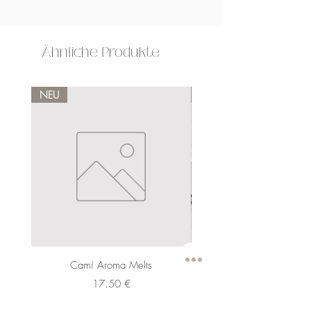
Ähnliche Produkte
NEU
NEU
Camí Aroma Melts
Preis
17,50 €