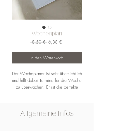
Wochenplan
Standardpreis
Sale-
 8,50 € 
6,38 €
Preis
In den Warenkorb
Der Wocheplaner ist sehr übersichtlich
und hilft dabei Termine für die Woche
zu überwachen. Er ist die perfekte
Basis für den Tagesplan, denn so
werden Termine nicht mehr vergessen.
Er eignet sich auch ideal für
Allgemeine Infos
Essenspläne.
Jeder Tag hat ein Feld, zusätzlich gibt