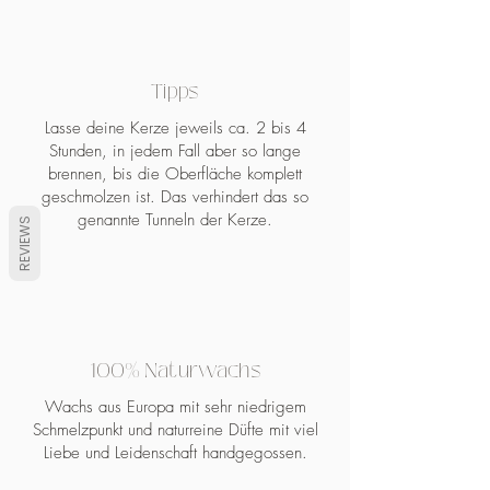
es noch ein Feld für Notizen. Die
Felder sind mit einem Punkteraster
unterlegt.
Tipps
50 Blätter, 120g Papier,
Lasse deine Kerze jeweils ca. 2 bis 4
Kopfleimung, A4 quer
Stunden, in jedem Fall aber so lange
brennen, bis die Oberfläche komplett
geschmolzen ist. Das verhindert das so
genannte Tunneln der Kerze.
REVIEWS
100% Naturwachs
Wachs aus Europa mit sehr niedrigem
Schmelzpunkt und naturreine Düfte mit viel
Liebe und Leidenschaft handgegossen.