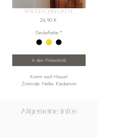
SPICED CHAI LATTE
Preis
24,90 €
Deckelfarbe
*
In den Warenkorb
Komm nach Hause!
Zimtrinde- Nelke- Kardamom
Allgemeine Infos