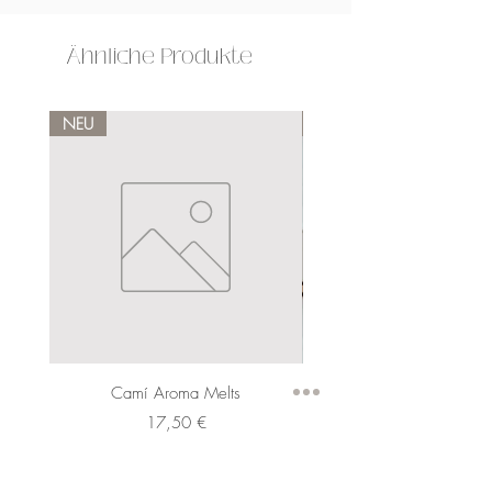
Ähnliche Produkte
NEU
NEU
Camí Aroma Melts
Preis
17,50 €